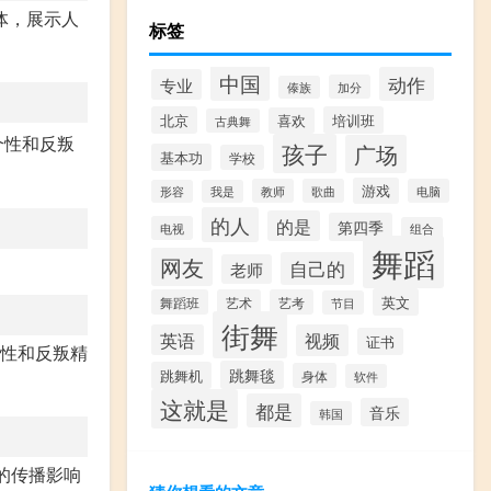
体，展示人
标签
中国
动作
专业
加分
傣族
北京
培训班
喜欢
古典舞
个性和反叛
孩子
广场
基本功
学校
游戏
教师
歌曲
电脑
形容
我是
的人
的是
第四季
电视
组合
舞蹈
网友
自己的
老师
英文
舞蹈班
艺术
艺考
节目
街舞
英语
视频
证书
个性和反叛精
跳舞毯
跳舞机
身体
软件
这就是
都是
音乐
韩国
大的传播影响