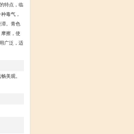
的特点，临
一种毒气，
瘀滞。青色
、摩擦，使
用广泛，适
流畅美观。