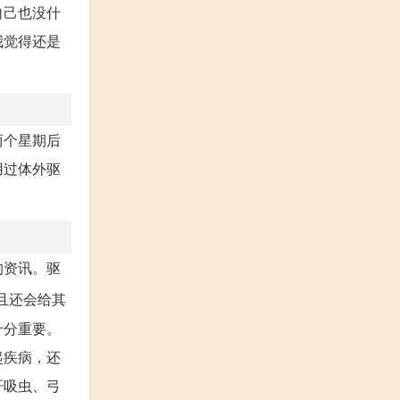
自己也没什
我觉得还是
两个星期后
用过体外驱
的资讯。驱
且还会给其
十分重要。
起疾病，还
肝吸虫、弓