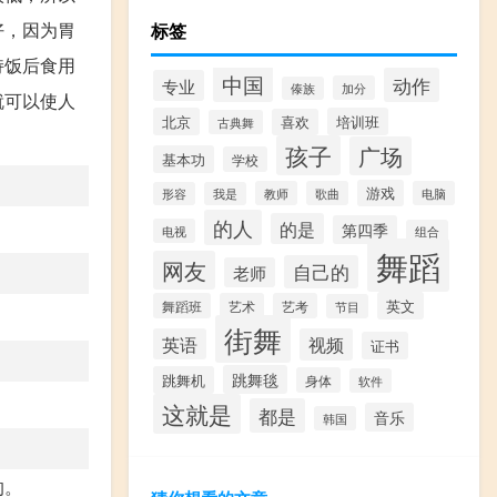
好，因为胃
标签
持饭后食用
中国
动作
专业
加分
傣族
就可以使人
北京
培训班
喜欢
古典舞
孩子
广场
基本功
学校
游戏
教师
歌曲
电脑
形容
我是
的人
的是
第四季
电视
组合
舞蹈
网友
自己的
老师
英文
舞蹈班
艺术
艺考
节目
街舞
英语
视频
证书
跳舞毯
跳舞机
身体
软件
这就是
都是
音乐
韩国
的。