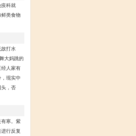
免疫科就
海鲜类食物
无故打水
舞大妈跳的
正经人家有
身，现实中
回头，否
是有寒。紫
表进行反复