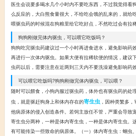
医生会说要多喝水几个小时内不要吃东西，不过我觉得看
么反应的，大白熊食量很大，不给吃会饿的乱来的，就给
喂驱虫药的时候混在狗粮里给它吃好点，不然吃过会有拉
狗狗刚做完体内驱虫，可以喂它吃饭吗？
狗狗吃完驱虫药建议过一个小时再进食进水，避免影响药
再进行一次体内驱虫。如果大便有拉稀软便的情况，建议
虫药以后，需要注意在近两到三天内不要洗澡避免影响药
可以喂它吃饭吗?狗狗刚做完体内驱虫，可以喂？
随时可以餵食，小狗内服过驱虫药，体外也有驱虫药的处
寄生虫
虫，就是驱赶狗身上和体内存在的
，因种类繁多，
他病原体的侵入创造条件。若饲主放任不管，严重会导致
寄生虫分两种，一种是体内寄生虫，一种是体内寄生虫。
有可能传染一些致命的病原体。（一）体内寄生虫：蛔虫