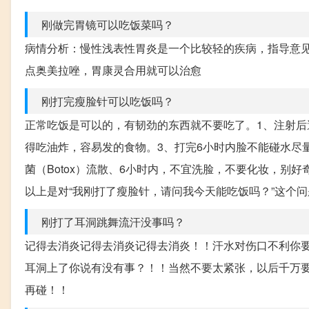
刚做完胃镜可以吃饭菜吗？
病情分析：慢性浅表性胃炎是一个比较轻的疾病，指导意
点奥美拉唑，胃康灵合用就可以治愈
刚打完瘦脸针可以吃饭吗？
正常吃饭是可以的，有韧劲的东西就不要吃了。1、注射后
得吃油炸，容易发的食物。3、打完6小时内脸不能碰水尽
菌（Botox）流散、6小时内，不宜洗脸，不要化妆，别
以上是对“我刚打了瘦脸针，请问我今天能吃饭吗？”这个
刚打了耳洞跳舞流汗没事吗？
记得去消炎记得去消炎记得去消炎！！汗水对伤口不利你
耳洞上了你说有没有事？！！当然不要太紧张，以后千万
再碰！！