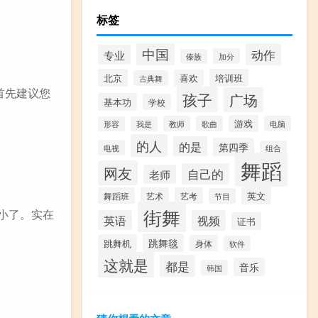
标签
中国
动作
专业
加分
傣族
北京
培训班
喜欢
古典舞
首先建议您
孩子
广场
基本功
学校
游戏
教师
歌曲
电脑
形容
我是
的人
的是
第四季
电视
组合
舞蹈
网友
自己的
老师
英文
舞蹈班
艺术
艺考
节目
街舞
小了。实在
英语
视频
证书
跳舞毯
跳舞机
身体
软件
这就是
都是
音乐
韩国