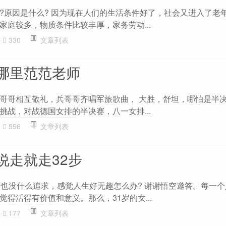
?原因是什么? 因为现在人们的生活条件好了，社会又进入了老
家庭较多，物质条件比较丰厚，家务劳动...
330
文章列表
哪里范范老师
哥哥相互敬礼，兵哥哥齐唱军旅歌曲， 大胜，舒坦，哪怕是半
挑战，对战德国女排的半决赛，八一女排...
596
文章列表
说走就走32步
，也没什么追求，感觉人生好无趣怎么办? 谢谢悟空邀答。每一
得活得有价值和意义。那么，31岁的女...
177
文章列表