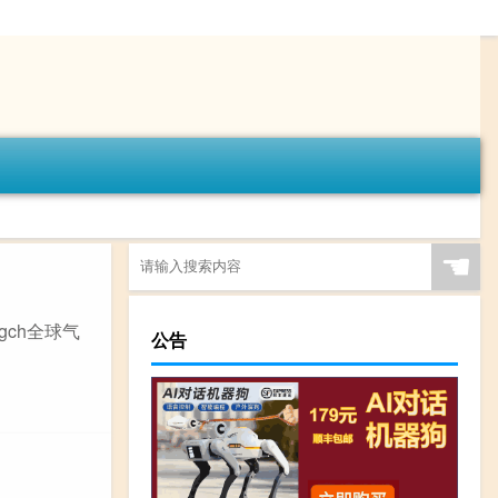
☚
 gch全球气
公告