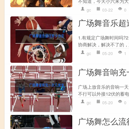
不知道，今天小六来为大
gc
03-22
0
广场舞音乐超
1.有规定广场舞时间吗?
协商解决，解决不了的，建
gc
05-20
1
广场舞音响充
广场上放音乐的音响一天
不行可以外接12伏的蓄电
gc
05-20
0
广场舞怎么流