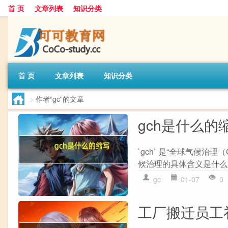
首 页
文章列表
知识分类
首 页
文章列表
知识分类
>
作者“gc”的文章
gch是什么的
`gch` 是“全球气候治理（G
候治理的具体含义是什么？
gc
01-07
0
工厂搬迁员工补