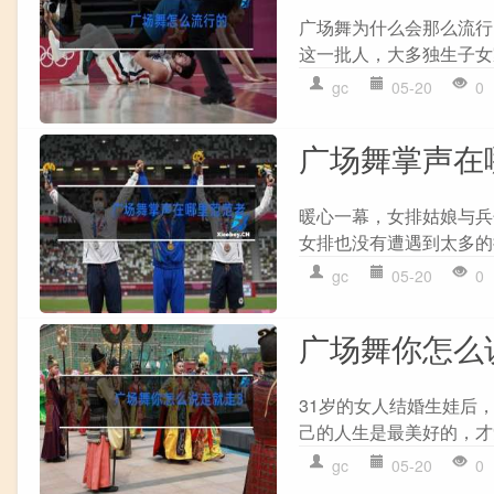
广场舞为什么会那么流行
这一批人，大多独生子女
gc
05-20
0
广场舞掌声在
暖心一幕，女排姑娘与兵
女排也没有遭遇到太多的
gc
05-20
0
广场舞你怎么
31岁的女人结婚生娃后
己的人生是最美好的，才觉
gc
05-20
0