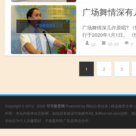
广场舞情深有
广场舞情深几许原唱? 
行于2020年1月1日。 
gc
05-20
0
1
2
3
Copyright © 2012 - 2026
可可教育网
Powered by
网站分类目录
|
精选推荐文章
|
声明：本站内容来自互联网，如信息有错误可发邮件到f_fb#foxmail.com说明
本站仅为个人兴趣爱好，不接盈利性广告及商业合作