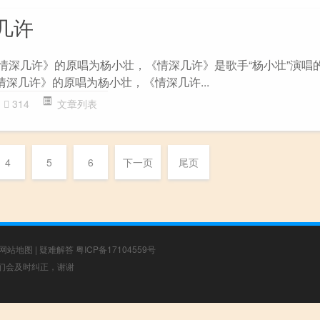
几许
《情深几许》的原唱为杨小壮，《情深几许》是歌手“杨小壮”演唱
《情深几许》的原唱为杨小壮，《情深几许...
314
文章列表
4
5
6
下一页
尾页
网站地图
|
疑难解答
粤ICP备17104559号
，我们会及时纠正，谢谢