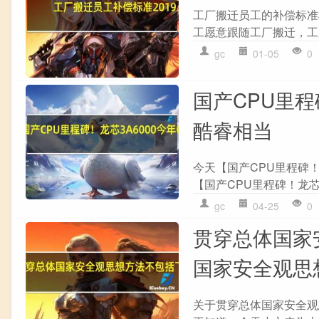
工厂搬迁员工的补偿标准
工愿意跟随工厂搬迁，工厂
gc
01-05
0
国产CPU里程
酷睿相当
今天【国产CPU里程碑！
【国产CPU里程碑！龙芯3
gc
04-25
0
贯穿总体国家
国家安全观思
关于贯穿总体国家安全观