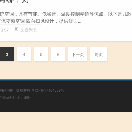
统空调，具有节能、低噪音、温度控制精确等优点。以下是几款
直流变频空调 四向扫风设计，提供舒适...
97
文章列表
3
4
5
6
下一页
尾页
网站地图
|
疑难解答
粤ICP备17104559号
，我们会及时纠正，谢谢