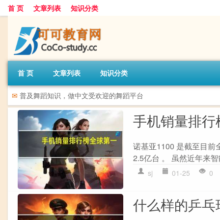
首 页
文章列表
知识分类
首 页
文章列表
知识分类
✉
普及舞蹈知识，做中文受欢迎的舞蹈平台
手机销量排行
诺基亚1100 是截至目
2.5亿台 。 虽然近年来
sj
01-25
0
什么样的乒乓