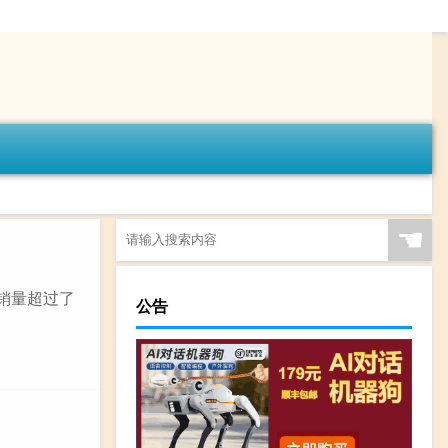
☚
球销量超过了
公告