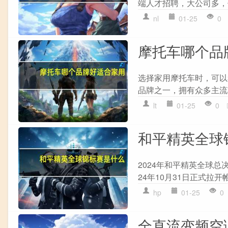
端人才招聘，大公司多，信
nl
01-25
0
摩托车哪个品
选择家用摩托车时，可以考
品牌之一，拥有众多主流
lt
01-25
0
和平精英全球
2024年和平精英全球总决赛
24年10月31日正式拉开
hp
01-25
0
全直流变频空