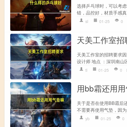
选择乒乓球时，可以考虑以
错，品控好，材质手感真
sl
01-25
0
天美工作室招
天美工作室的招聘要求因
设计师 地点 ：深圳南山区科技
tl
01-25
0
用bb霜还用
关于是否在使用BB霜后还
不需要再使用气垫，因为B
yb
01-25
0