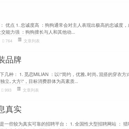
 优点 1. 忠诚度高 ：狗狗通常会对主人表现出极高的忠诚度
社交能力强 ：狗狗擅长与人和其他动...
764
文章列表
装品牌
种： 1. 觅恋MILIAN ：以\"简约，优雅､时尚､混搭的穿衣方式
独立､大方\"，目标消费群体为高素质...
993
文章列表
息真实
一些较为真实可靠的招聘平台： 1. 全国性大型招聘网站 ： 猎