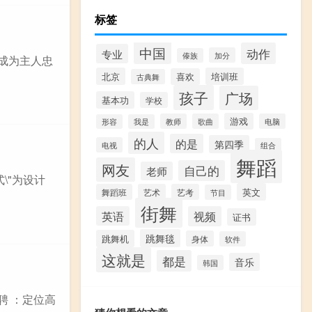
标签
中国
动作
专业
加分
傣族
，成为主人忠
北京
培训班
喜欢
古典舞
孩子
广场
基本功
学校
游戏
教师
歌曲
电脑
形容
我是
的人
的是
第四季
电视
组合
舞蹈
网友
自己的
老师
\"为设计
英文
舞蹈班
艺术
艺考
节目
街舞
英语
视频
证书
跳舞毯
跳舞机
身体
软件
这就是
都是
音乐
韩国
聘 ：定位高