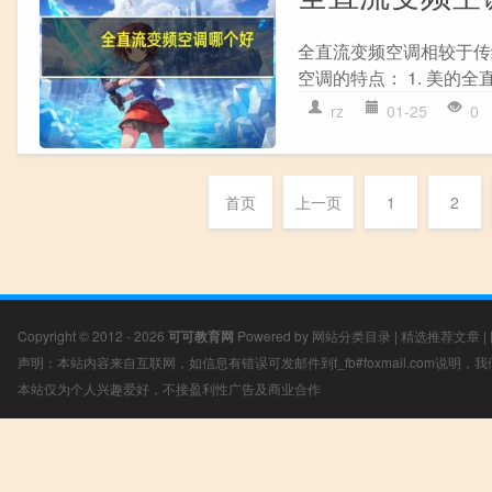
全直流变频空调相较于传
空调的特点： 1. 美的全
rz
01-25
0
首页
上一页
1
2
Copyright © 2012 - 2026
可可教育网
Powered by
网站分类目录
|
精选推荐文章
|
声明：本站内容来自互联网，如信息有错误可发邮件到f_fb#foxmail.com说明
本站仅为个人兴趣爱好，不接盈利性广告及商业合作