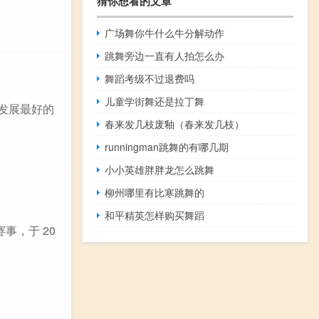
猜你想看的文章
广场舞你牛什么牛分解动作
跳舞旁边一直有人拍怎么办
舞蹈考级不过退费吗
儿童学街舞还是拉丁舞
衡发展最好的
春来发几枝废釉（春来发几枝）
runningman跳舞的有哪几期
小小英雄胖胖龙怎么跳舞
柳州哪里有比寒跳舞的
和平精英怎样购买舞蹈
赛事，于 20