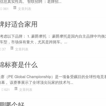
息真实性高。 智联招聘 ：老牌招...
361
文章列表
牌好适合家用
虑以下品牌： 1. 豪爵摩托 ： 豪爵摩托是国内自主品牌中均
车型，市场保有量大，尤其是跨骑车。...
37
文章列表
锦标赛是什么
（PE Global Championship）是一项备受瞩目的全球性电竞
帷幕 。该赛事展示了全球顶尖玩家的技术与...
621
文章列表
调哪个好