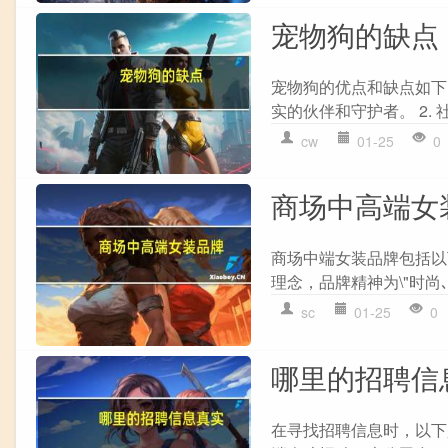
宠物狗的缺点
宠物狗的优点和缺点如下：
实的伙伴和守护者。 2. 
cw
01-25
0
商场中高端女
商场中端女装品牌包括以下几
理念，品牌精神为\"时尚､
sc
01-25
0
哪里的招聘信
在寻找招聘信息时，以下是