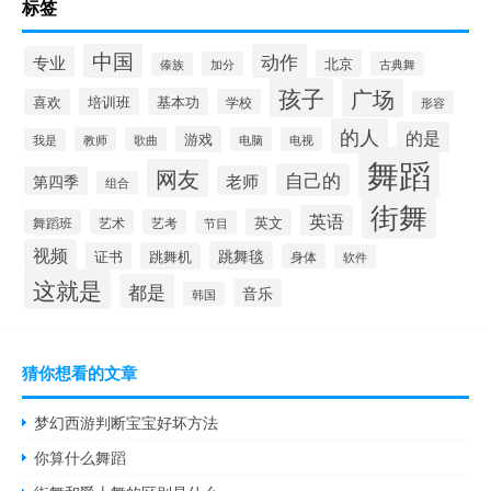
标签
中国
动作
专业
北京
加分
古典舞
傣族
孩子
广场
培训班
基本功
喜欢
学校
形容
的人
的是
游戏
教师
歌曲
电脑
电视
我是
舞蹈
网友
自己的
老师
第四季
组合
街舞
英语
英文
舞蹈班
艺术
艺考
节目
视频
跳舞毯
证书
跳舞机
身体
软件
这就是
都是
音乐
韩国
猜你想看的文章
梦幻西游判断宝宝好坏方法
你算什么舞蹈