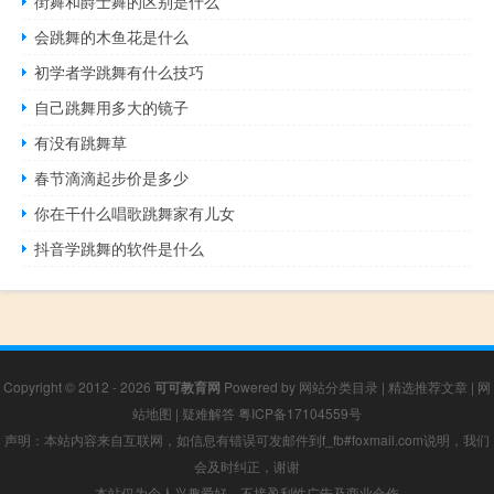
街舞和爵士舞的区别是什么
会跳舞的木鱼花是什么
初学者学跳舞有什么技巧
自己跳舞用多大的镜子
有没有跳舞草
春节滴滴起步价是多少
你在干什么唱歌跳舞家有儿女
抖音学跳舞的软件是什么
Copyright © 2012 - 2026
可可教育网
Powered by
网站分类目录
|
精选推荐文章
|
网
站地图
|
疑难解答
粤ICP备17104559号
声明：本站内容来自互联网，如信息有错误可发邮件到f_fb#foxmail.com说明，我们
会及时纠正，谢谢
本站仅为个人兴趣爱好，不接盈利性广告及商业合作