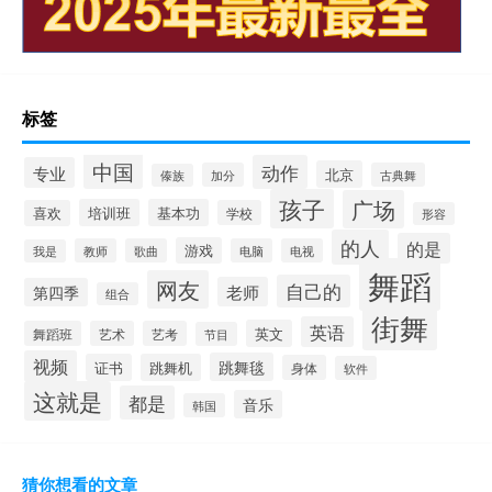
标签
中国
动作
专业
北京
加分
古典舞
傣族
孩子
广场
培训班
基本功
喜欢
学校
形容
的人
的是
游戏
教师
歌曲
电脑
电视
我是
舞蹈
网友
自己的
老师
第四季
组合
街舞
英语
英文
舞蹈班
艺术
艺考
节目
视频
跳舞毯
证书
跳舞机
身体
软件
这就是
都是
音乐
韩国
猜你想看的文章