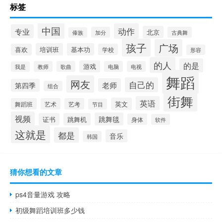
标签
中国
动作
专业
北京
加分
古典舞
傣族
孩子
广场
培训班
基本功
喜欢
学校
形容
的人
的是
游戏
教师
歌曲
电脑
电视
我是
舞蹈
网友
自己的
老师
第四季
组合
街舞
英语
英文
舞蹈班
艺术
艺考
节目
视频
跳舞毯
证书
跳舞机
身体
软件
这就是
都是
音乐
韩国
猜你想看的文章
ps4音量游戏 攻略
初级舞蹈培训班多少钱