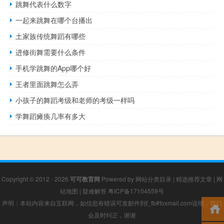
跳舞代表什么数字
一起来跳舞在哪个台播出
土家族传统舞蹈有哪些
进修街舞需要什么条件
手机学跳舞的App哪个好
王者里面跳舞怎么弄
小孩子的舞蹈考级和老师的考级一样吗
学舞蹈瘫痪几率有多大
Copyright © 2012 - 2026
可可教育网
Powered by
网站分类目录
|
精选推荐文章
|
网
站地图
|
疑难解答
粤ICP备17104559号
声明：本站内容来自互联网，如信息有错误可发邮件到f_fb#foxmail.com说明，我们
会及时纠正，谢谢