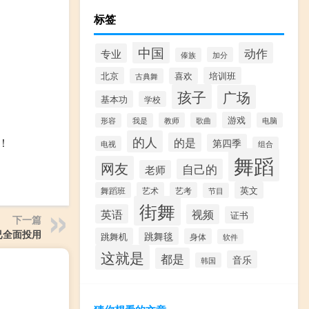
标签
中国
动作
专业
加分
傣族
北京
培训班
喜欢
古典舞
孩子
广场
基本功
学校
游戏
教师
歌曲
电脑
形容
我是
的人
的是
！
第四季
电视
组合
舞蹈
网友
自己的
老师
英文
舞蹈班
艺术
艺考
节目
街舞
英语
视频
证书
下一篇
已全面投用
跳舞毯
跳舞机
身体
软件
这就是
都是
音乐
韩国