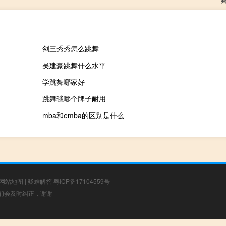
剑三秀秀怎么跳舞
吴建豪跳舞什么水平
学跳舞哪家好
跳舞毯哪个牌子耐用
mba和emba的区别是什么
网站地图
|
疑难解答
粤ICP备17104559号
，我们会及时纠正，谢谢