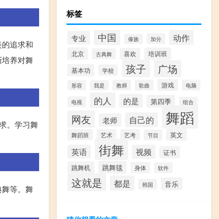
标签
中国
动作
专业
加分
傣族
美的追求和
北京
培训班
喜欢
古典舞
渐培养对舞
孩子
广场
基本功
学校
游戏
教师
歌曲
电脑
形容
我是
的人
的是
第四季
电视
组合
舞蹈
网友
自己的
老师
求。学习舞
英文
舞蹈班
艺术
艺考
节目
街舞
英语
视频
证书
跳舞毯
跳舞机
身体
软件
这就是
都是
音乐
韩国
典舞等。舞