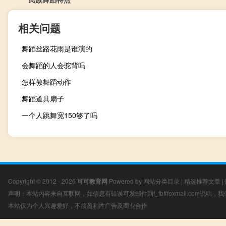
相关问题
舞蹈丝路花雨是谁演的
会舞蹈的人会驼背吗
怎样教舞蹈动作
舞蹈道具扇子
一个人跳舞宽150够了吗
Copyright © 2012 - 2026
可可教育网
Powered by
网站分类目录
|
精选推荐文章
|
声明：本站内容来自互联网，如信息有错误可发邮件到f_fb#foxmail.com说明
本站仅为个人兴趣爱好，不接盈利性广告及商业合作