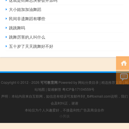
这就是街舞总决赛会开票吗
大小姐加加油舞蹈
民间非遗舞蹈有哪些
跳跳舞吗
跳舞厉害的人叫什么
五十岁了天天跳舞好不好
Copyright © 2012 - 2026
可可教育网
Powered by
网站分类目录
|
精选推荐文章
|
网
站地图
|
疑难解答
粤ICP备17104559号
声明：本站内容来自互联网，如信息有错误可发邮件到f_fb#foxmail.com说明，我们
会及时纠正，谢谢
本站仅为个人兴趣爱好，不接盈利性广告及商业合作
小男孩