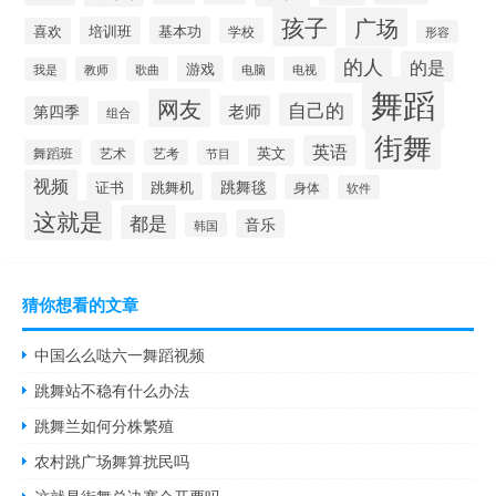
孩子
广场
培训班
基本功
喜欢
学校
形容
的人
的是
游戏
教师
歌曲
电脑
电视
我是
舞蹈
网友
自己的
老师
第四季
组合
街舞
英语
英文
舞蹈班
艺术
艺考
节目
视频
跳舞毯
证书
跳舞机
身体
软件
这就是
都是
音乐
韩国
猜你想看的文章
中国么么哒六一舞蹈视频
跳舞站不稳有什么办法
跳舞兰如何分株繁殖
农村跳广场舞算扰民吗