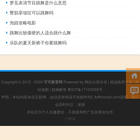
梦见表演节目跳舞是什么意思
臀肌挛缩症可以跳舞吗
泡妞攻略电影
跳舞比较僵硬的人适合跳什么舞
乐队的夏天新裤子你要跳舞吗
Copyright © 2012 - 2026
可可教育网
Powered by
网站分类目录
|
精选推荐文章
|
网
站地图
|
疑难解答
粤ICP备17104559号
声明：本站内容来自互联网，如信息有错误可发邮件到f_fb#foxmail.com说明，我们
会及时纠正，谢谢
本站仅为个人兴趣爱好，不接盈利性广告及商业合作
小男孩