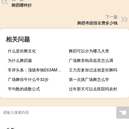
舞蹈哪种好
下一篇
舞蹈考级报名费多少钱
相关问题
什么是街舞文化
舞蹈可以分为哪几大类
为什么舞蹈服
广场舞音响高低音怎么调
车评头条：顶级奔驰E63AMGS车型起价83,740英镑
王力宏参加过这就是街舞吗
广场舞你牛什么牛32步
第一次跳广场舞怎么学
平均数的函数公式
过年那天可以去医院吗农村
☚