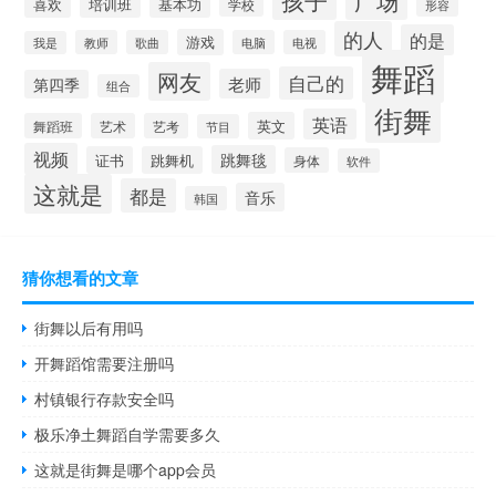
孩子
广场
培训班
基本功
喜欢
学校
形容
的人
的是
游戏
教师
歌曲
电脑
电视
我是
舞蹈
网友
自己的
老师
第四季
组合
街舞
英语
英文
舞蹈班
艺术
艺考
节目
视频
跳舞毯
证书
跳舞机
身体
软件
这就是
都是
音乐
韩国
猜你想看的文章
街舞以后有用吗
开舞蹈馆需要注册吗
村镇银行存款安全吗
极乐净土舞蹈自学需要多久
这就是街舞是哪个app会员