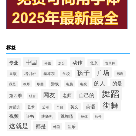
标签
中国
动作
专业
北京
加分
古典舞
傣族
孩子
广场
培训班
基本功
喜欢
学校
形容
的人
的是
游戏
教师
歌曲
电脑
电视
我是
舞蹈
网友
自己的
老师
第四季
组合
街舞
英语
英文
舞蹈班
艺术
艺考
节目
视频
跳舞毯
证书
跳舞机
身体
软件
这就是
都是
音乐
韩国