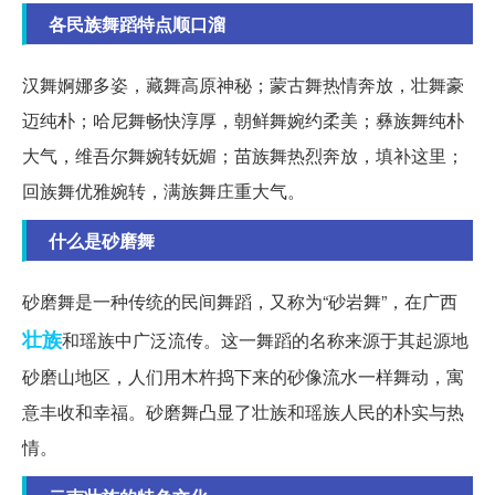
各民族舞蹈特点顺口溜
汉舞婀娜多姿，藏舞高原神秘；蒙古舞热情奔放，壮舞豪
迈纯朴；哈尼舞畅快淳厚，朝鲜舞婉约柔美；彝族舞纯朴
大气，维吾尔舞婉转妩媚；苗族舞热烈奔放，填补这里；
回族舞优雅婉转，满族舞庄重大气。
什么是砂磨舞
砂磨舞是一种传统的民间舞蹈，又称为“砂岩舞”，在广西
壮族
和瑶族中广泛流传。这一舞蹈的名称来源于其起源地
砂磨山地区，人们用木杵捣下来的砂像流水一样舞动，寓
意丰收和幸福。砂磨舞凸显了壮族和瑶族人民的朴实与热
情。