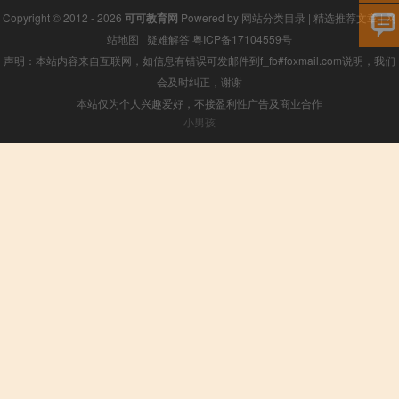
Copyright © 2012 - 2026
可可教育网
Powered by
网站分类目录
|
精选推荐文章
|
网
站地图
|
疑难解答
粤ICP备17104559号
声明：本站内容来自互联网，如信息有错误可发邮件到f_fb#foxmail.com说明，我们
会及时纠正，谢谢
本站仅为个人兴趣爱好，不接盈利性广告及商业合作
小男孩