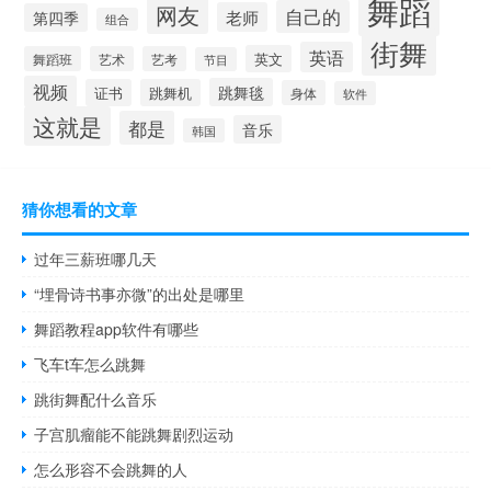
舞蹈
网友
自己的
老师
第四季
组合
街舞
英语
英文
舞蹈班
艺术
艺考
节目
视频
跳舞毯
证书
跳舞机
身体
软件
这就是
都是
音乐
韩国
猜你想看的文章
过年三薪班哪几天
“埋骨诗书事亦微”的出处是哪里
舞蹈教程app软件有哪些
飞车t车怎么跳舞
跳街舞配什么音乐
子宫肌瘤能不能跳舞剧烈运动
怎么形容不会跳舞的人