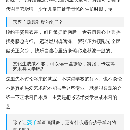
代谢显著增强，少年儿童正处于骨骼的生长时期，使。
形容广场舞劲爆的句子?
绰约丰姿舞衣裳， 纤纤敏捷挺胸膛。 青春圆舞心中漾 摇
摆身腰总有行。 运动燃脂魂魄涤。 紧张压力顿跑光 全民
健美正兴起， 快乐自信心里荡 舞姿传送秋波一般的。
文化生成绩不够，可以读一些摄影，舞蹈，传媒等
艺术类大学吗?
这里先不讨论将来的就业、不探讨学校的好坏、也不谈论
不是真的热爱艺术能不能去考这些专业，就是很客观的介
绍一下艺术科目本身，主要是想考艺术类学校或本科的
艺。
孩子
除了让
学画画跳舞，还有什么适合孩子学习的
艺术呢?