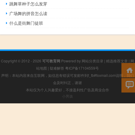
跳舞草种子怎么发芽
广场舞的拼音怎么读
什么是街舞门徒班
Copyright © 2012 - 2026
可可教育网
Powered by
网站分类目录
|
精选推荐文章
|
网
站地图
|
疑难解答
粤ICP备17104559号
声明：本站内容来自互联网，如信息有错误可发邮件到f_fb#foxmail.com说明，我们
会及时纠正，谢谢
本站仅为个人兴趣爱好，不接盈利性广告及商业合作
小男孩