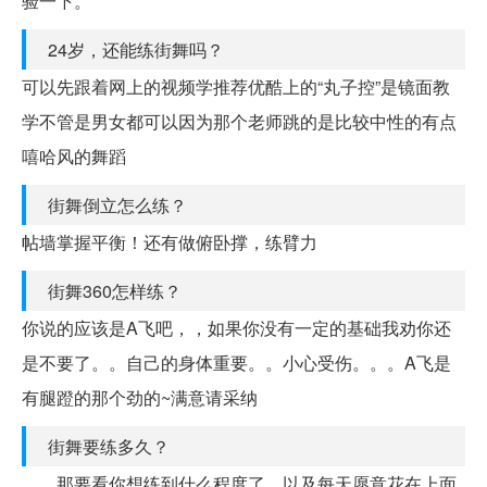
验一下。
24岁，还能练街舞吗？
可以先跟着网上的视频学推荐优酷上的“丸子控”是镜面教
学不管是男女都可以因为那个老师跳的是比较中性的有点
嘻哈风的舞蹈
街舞倒立怎么练？
帖墙掌握平衡！还有做俯卧撑，练臂力
街舞360怎样练？
你说的应该是A飞吧，，如果你没有一定的基础我劝你还
是不要了。。自己的身体重要。。小心受伤。。。A飞是
有腿蹬的那个劲的~满意请采纳
街舞要练多久？
那要看你想练到什么程度了，以及每天愿意花在上面