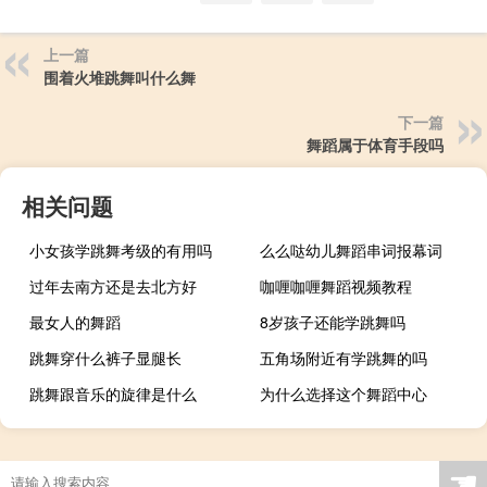
上一篇
围着火堆跳舞叫什么舞
下一篇
舞蹈属于体育手段吗
相关问题
小女孩学跳舞考级的有用吗
么么哒幼儿舞蹈串词报幕词
过年去南方还是去北方好
咖喱咖喱舞蹈视频教程
最女人的舞蹈
8岁孩子还能学跳舞吗
跳舞穿什么裤子显腿长
五角场附近有学跳舞的吗
跳舞跟音乐的旋律是什么
为什么选择这个舞蹈中心
☚