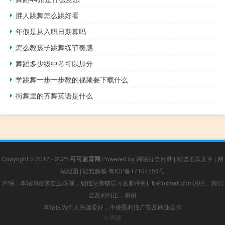
胖人跳舞怎么跳好看
年假是从入职日期算吗
怎么教孩子跳舞练节奏感
舞蹈多少级中考可以加分
学跳舞一步一步教的视频要下载什么
街舞里的齐舞英语是什么
Copyright © 2012 - 2026
可可教育网
Powered by
网站分类目录
|
精选推荐文章
|
网
站地图
|
疑难解答
粤ICP备17104559号
声明：本站内容来自互联网，如信息有错误可发邮件到f_fb#foxmail.com说明，我们
会及时纠正，谢谢
本站仅为个人兴趣爱好，不接盈利性广告及商业合作
小男孩