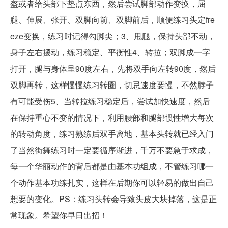
盔或者给头部下垫点东西，然后尝试脚部动作变换，屈
腿、伸展、张开、双脚向前、双脚前后，顺便练习头定fre
eze变换，练习时记得勾脚尖；3、甩腿，保持头部不动，
身子左右摆动，练习稳定、平衡性4、转拉；双脚成一字
打开，腿与身体呈90度左右，先将双手向左转90度，然后
双脚再转，这样慢慢练习转圈，切忌速度要慢，不然脖子
有可能受伤5、当转拉练习稳定后，尝试加快速度，然后
在保持重心不变的情况下，利用腰部和腿部惯性增大每次
的转动角度，练习熟练后双手离地，基本头转就已经入门
了当然街舞练习时一定要循序渐进，千万不要急于求成，
每一个华丽动作的背后都是由基本功组成，不管练习哪一
个动作基本功练扎实，这样在后期你可以轻易的做出自己
想要的变化。PS：练习头转会导致头皮大块掉落，这是正
常现象。希望你早日出招！