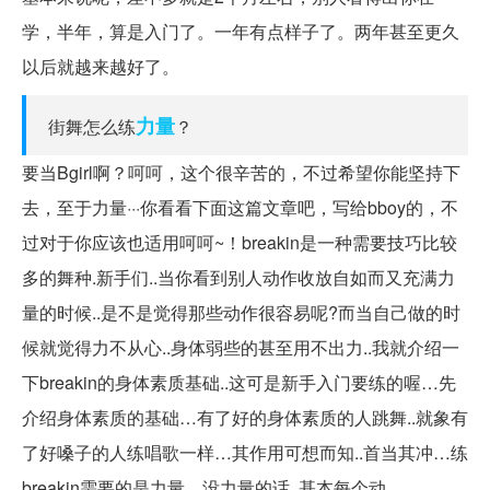
学，半年，算是入门了。一年有点样子了。两年甚至更久
以后就越来越好了。
力量
街舞怎么练
？
要当Bgirl啊？呵呵，这个很辛苦的，不过希望你能坚持下
去，至于力量···你看看下面这篇文章吧，写给bboy的，不
过对于你应该也适用呵呵~！breakin是一种需要技巧比较
多的舞种.新手们..当你看到别人动作收放自如而又充满力
量的时候..是不是觉得那些动作很容易呢?而当自己做的时
候就觉得力不从心..身体弱些的甚至用不出力..我就介绍一
下breakin的身体素质基础..这可是新手入门要练的喔…先
介绍身体素质的基础…有了好的身体素质的人跳舞..就象有
了好嗓子的人练唱歌一样…其作用可想而知..首当其冲…练
breakin需要的是力量…没力量的话..基本每个动