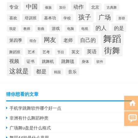
中国
动作
专业
北京
加分
古典舞
傣族
孩子
广场
培训班
基本功
喜欢
学校
形容
的人
的是
游戏
教师
歌曲
电脑
电视
我是
舞蹈
网友
自己的
老师
第四季
组合
街舞
英语
英文
舞蹈班
艺术
艺考
节目
视频
跳舞毯
证书
跳舞机
身体
软件
这就是
都是
音乐
韩国
猜你想看的文章
手机学跳舞软件哪个好一点
非洲有什么舞蹈种类
广场舞u盘是什么格式
舞蹈44拍是什么意思