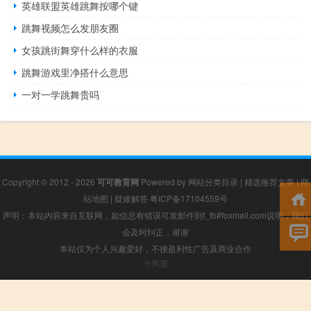
英雄联盟英雄跳舞按哪个键
跳舞视频怎么发朋友圈
女孩跳街舞穿什么样的衣服
跳舞游戏里净搭什么意思
一对一学跳舞贵吗
Copyright © 2012 - 2026
可可教育网
Powered by
网站分类目录
|
精选推荐文章
|
网
站地图
|
疑难解答
粤ICP备17104559号
声明：本站内容来自互联网，如信息有错误可发邮件到f_fb#foxmail.com说明，我们
会及时纠正，谢谢
本站仅为个人兴趣爱好，不接盈利性广告及商业合作
小男孩