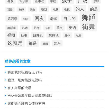
孩子
广场
培训班
基本功
喜欢
学校
形容
的人
的是
游戏
教师
歌曲
电脑
电视
我是
舞蹈
网友
自己的
老师
第四季
组合
街舞
英语
英文
舞蹈班
艺术
艺考
节目
视频
跳舞毯
证书
跳舞机
身体
软件
这就是
都是
音乐
韩国
猜你想看的文章
舞蹈我的祝福听见了吗
糖豆广场舞能投电视吗
有关舞蹈的成语
吉林金领舞厅请人跳舞花钱吗
跳街舞会影响女孩身材吗