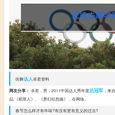
达人
街舞
卓君资料
总冠军
网友分享：
卓君，男，2011中国达人秀年度
，来
品:《稻草人》、《梦幻狂想曲》，在网络。
春节怎么样才有年味?有没有更有意义的过法?