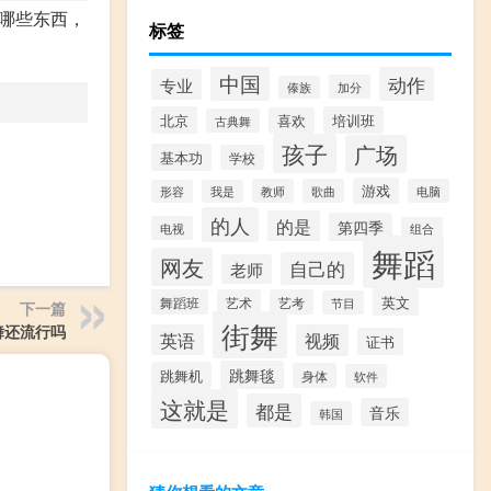
哪些东西，
标签
中国
动作
专业
加分
傣族
北京
培训班
喜欢
古典舞
孩子
广场
基本功
学校
游戏
教师
歌曲
电脑
形容
我是
的人
的是
第四季
电视
组合
舞蹈
网友
自己的
老师
英文
舞蹈班
艺术
艺考
节目
下一篇
街舞
舞还流行吗
英语
视频
证书
跳舞毯
跳舞机
身体
软件
这就是
都是
音乐
韩国