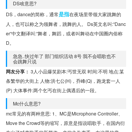
DS啥意思?
是指
DS，dance的简称，通常
在夜场里带领大家跳舞的
人，也可以称之为领舞者，跳舞的人。 Ds英文名叫:”Danc
er”中文翻译叫:”舞者，舞蹈，或者叫舞动在中国圈内俗称
D。
急急..快过年了 部门组织活动 8号 我不会唱歌也不
会跳舞只说
网友分享：
3人小品爆笑剧本:丐世无双 时间:不明 地点:某
条繁华的大街上 人物:洪七公(H)，乔峰(Q)，跑龙套一人
(P) 大体事件:两个乞丐在街上偶遇后的一段。
Mc什么意思?
mc常见的有两种意思: 1、MC是Microphone Controller、
Move the Crowd等的缩写，原意是指说唱歌手，在国内衍