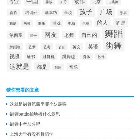
中国
动作
专业
北京
加分
古典舞
傣族
孩子
广场
培训班
基本功
喜欢
学校
形容
的人
的是
游戏
教师
歌曲
电脑
电视
我是
舞蹈
网友
自己的
老师
第四季
组合
街舞
英语
英文
舞蹈班
艺术
艺考
节目
视频
跳舞毯
证书
跳舞机
身体
软件
这就是
都是
音乐
韩国
猜你想看的文章
这就是街舞第四季哪个队最强
街舞battle拍地板什么意思
街舞中考加分吗
上海大学有没有舞蹈学