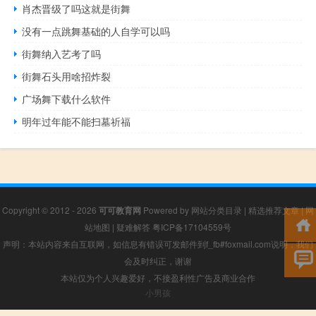
肖杰晋级了吗这就是街舞
没有一点跳舞基础的人自学可以吗
街舞纳入艺考了吗
街舞石头用啥招炸裂
广场舞下载什么软件
明年过年能不能扫墓祈福
Copyright © 2012 - 2026
可可教育网
Powered by
网站分类目录
|
精选推荐文章
|
网
站地图
|
疑难解答
粤ICP备17104559号
声明：本站内容来自互联网，如信息有错误可发邮件到f_fb#foxmail.com说明，我们
会及时纠正，谢谢
本站仅为个人兴趣爱好，不接盈利性广告及商业合作
小男孩