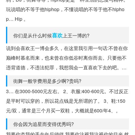
玩说唱的不等于他hiphop，不懂说唱的不等于他不hipho
p… Hip 。
喜欢
你们是从什么时候
上王一博的?
说到会喜欢王一博会多久，在这里我引用一句话:不曾在你
巅峰时慕名而来，也未曾在你低谷时离你而去。只要他不
违背道德，不违法犯罪，我想我会一直喜欢下去的吧。…
街舞一般学费用是多少啊?贵吗?
3… 在3000-5000元左右。 2、衣服:400-600元。不过反正
是平时可以穿的，所以花点钱是无所谓的了。 3、鞋:150
元/双，通常是三个月买一双鞋，大概就是600/年4、。
你会因为追星而变得优秀吗?
我要你牵我的手在午后徜徉 我要你注视我注视你的目光 然