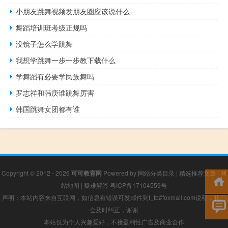
小朋友跳舞视频发朋友圈应该说什么
舞蹈培训班考级正规吗
没镜子怎么学跳舞
我想学跳舞一步一步教下载什么
学舞蹈有必要学民族舞吗
罗志祥和韩庚谁跳舞厉害
韩国跳舞女团都有谁
Copyright © 2012 - 2026
可可教育网
Powered by
网站分类目录
|
精选推荐文章
|
网
站地图
|
疑难解答
粤ICP备17104559号
声明：本站内容来自互联网，如信息有错误可发邮件到f_fb#foxmail.com说明，我们
会及时纠正，谢谢
本站仅为个人兴趣爱好，不接盈利性广告及商业合作