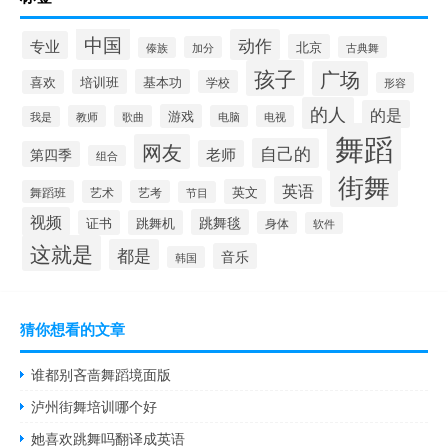
中国
动作
专业
北京
加分
古典舞
傣族
孩子
广场
培训班
基本功
喜欢
学校
形容
的人
的是
游戏
教师
歌曲
电脑
电视
我是
舞蹈
网友
自己的
老师
第四季
组合
街舞
英语
英文
舞蹈班
艺术
艺考
节目
视频
跳舞毯
证书
跳舞机
身体
软件
这就是
都是
音乐
韩国
猜你想看的文章
谁都别吝啬舞蹈境面版
泸州街舞培训哪个好
她喜欢跳舞吗翻译成英语