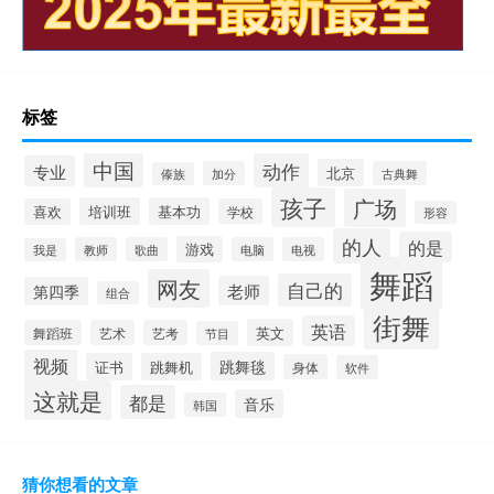
标签
中国
动作
专业
北京
加分
古典舞
傣族
孩子
广场
培训班
基本功
喜欢
学校
形容
的人
的是
游戏
教师
歌曲
电脑
电视
我是
舞蹈
网友
自己的
老师
第四季
组合
街舞
英语
英文
舞蹈班
艺术
艺考
节目
视频
跳舞毯
证书
跳舞机
身体
软件
这就是
都是
音乐
韩国
猜你想看的文章