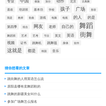
中国
动作
专业
北京
加分
古典舞
傣族
孩子
广场
培训班
基本功
喜欢
学校
形容
的人
的是
游戏
教师
歌曲
电脑
电视
我是
舞蹈
网友
自己的
老师
第四季
组合
街舞
英语
英文
舞蹈班
艺术
艺考
节目
视频
跳舞毯
证书
跳舞机
身体
软件
这就是
都是
音乐
韩国
猜你想看的文章
跳街舞的人用英语怎么说
原阳县哪有卖舞蹈鞋的
跳舞的新疆美女叫什么
参加广场舞怎么报名