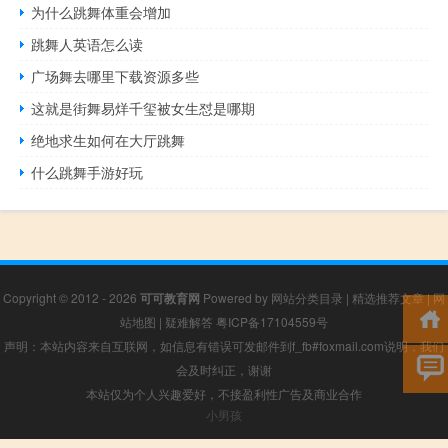
为什么跳舞体重会增加
跳舞人英语怎么读
广场舞去哪里下载资源多些
这就是街舞易烊千玺被女生怼是哪期
绝地求生如何在大厅跳舞
什么跳舞手游好玩
Copyright © 2012 - 2026
可可教育网
Powered by
网站分类目录
|
精选推荐文章
|
网
站地图
|
疑难解答
粤ICP备17104559号
声明：本站内容来自互联网，如信息有错误可发邮件到f_fb#foxmail.com说明，我们
会及时纠正，谢谢
本站仅为个人兴趣爱好，不接盈利性广告及商业合作
小男孩