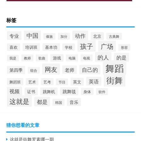
标签
中国
动作
专业
北京
加分
古典舞
傣族
孩子
广场
培训班
基本功
喜欢
学校
形容
的人
的是
游戏
教师
歌曲
电脑
电视
我是
舞蹈
网友
自己的
老师
第四季
组合
街舞
英语
英文
舞蹈班
艺术
艺考
节目
视频
跳舞毯
证书
跳舞机
身体
软件
这就是
都是
音乐
韩国
猜你想看的文章
这就是街舞罗素哪一期