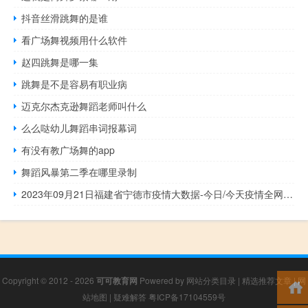
抖音丝滑跳舞的是谁
看广场舞视频用什么软件
赵四跳舞是哪一集
跳舞是不是容易有职业病
迈克尔杰克逊舞蹈老师叫什么
么么哒幼儿舞蹈串词报幕词
有没有教广场舞的app
舞蹈风暴第二季在哪里录制
2023年09月21日福建省宁德市疫情大数据-今日/今天疫情全网搜索最新实时消息动态情况通知播报
Copyright © 2012 - 2026
可可教育网
Powered by
网站分类目录
|
精选推荐文章
|
网
站地图
|
疑难解答
粤ICP备17104559号