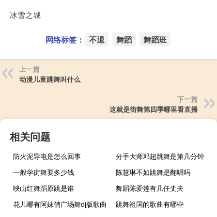
冰雪之城
网络标签：
不退
舞蹈
舞蹈班
上一篇
动漫儿童跳舞叫什么
下一篇
这就是街舞第四季哪里看直播
相关问题
防火泥导电是怎么回事
分手大师邓超跳舞是第几分钟
一般学街舞要多少钱
陈慧琳不如跳舞是翻唱吗
映山红舞蹈原跳是谁
舞蹈陈爱莲有几任丈夫
花儿哪有阿妹俏广场舞dj版歌曲
跳舞祖国的歌曲有哪些