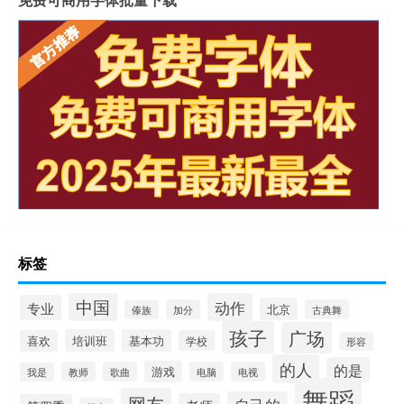
标签
中国
动作
专业
北京
加分
古典舞
傣族
孩子
广场
培训班
基本功
喜欢
学校
形容
的人
的是
游戏
教师
歌曲
电脑
电视
我是
舞蹈
网友