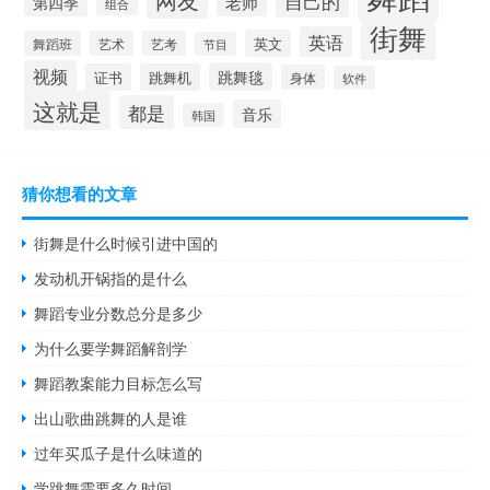
自己的
老师
第四季
组合
街舞
英语
英文
舞蹈班
艺术
艺考
节目
视频
跳舞毯
证书
跳舞机
身体
软件
这就是
都是
音乐
韩国
猜你想看的文章
街舞是什么时候引进中国的
发动机开锅指的是什么
舞蹈专业分数总分是多少
为什么要学舞蹈解剖学
舞蹈教案能力目标怎么写
出山歌曲跳舞的人是谁
过年买瓜子是什么味道的
学跳舞需要多久时间