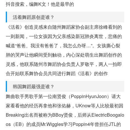
抖音搜索，编舞K文！他是最早的
活着舞蹈原创是谁？
《活着》创造灵感来自随州舞蹈家协会副主席徐峰看到的
一则新闻，一位女孩因为父亲感染新冠肺炎离世，悲痛的
喊道“爸爸、我没有爸爸了，我怎么办呀…”。女孩撕心裂
肺的哭声让他瞬间受到触动，内心深处萌生出舞蹈创作的
灵感，他联系随州市舞蹈协会负责人罗敬平，两人一拍即
合开始联系舞协会员共同进行舞蹈《活着》的创作
韩国舞蹈最强是谁？
舞曲歌手男歌手第一位南贤俊（PoppinHyunJoon）请大
家看看他的经历再拿他和张佑赫，UKnow等人比较最初因
Breaking出名而被称为BBoy贤俊，后师从ElectricBoogalo
os（EB）的成员Mr.Wiggles学习Poppin4年曾担任JTL的