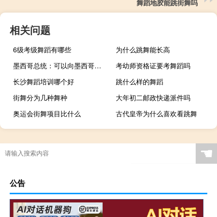
舞蹈地胶能跳街舞吗
相关问题
6级考级舞蹈有哪些
为什么跳舞能长高
墨西哥总统：可以向墨西哥城机场的债券持有人保证他们的投资是安全的此前惠誉将该债券评级展望下调至负面
考幼师资格证要考舞蹈吗
长沙舞蹈培训哪个好
跳什么样的舞蹈
街舞分为几种舞种
大年初二邮政快递派件吗
奥运会街舞项目比什么
古代皇帝为什么喜欢看跳舞
☚
公告