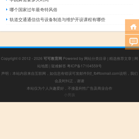
哪个国家过年最奇特风俗
轨道交通通信信号设备制造与维护开设课程有哪些
Copyright © 2012 - 2026
可可教育网
Powered by
网站分类目录
|
精选推荐文章
|
网
站地图
|
疑难解答
粤ICP备17104559号
声明：本站内容来自互联网，如信息有错误可发邮件到f_fb#foxmail.com说明，我们
会及时纠正，谢谢
本站仅为个人兴趣爱好，不接盈利性广告及商业合作
小男孩