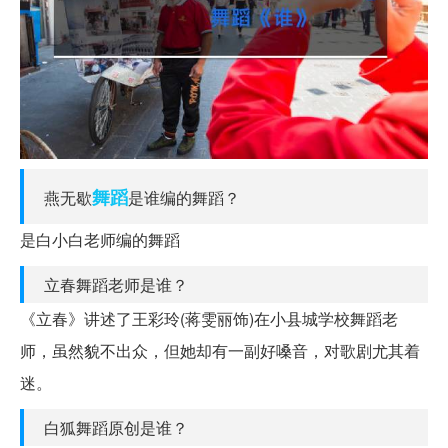
舞蹈
燕无歇
是谁编的舞蹈？
是白小白老师编的舞蹈
立春舞蹈老师是谁？
《立春》讲述了王彩玲(蒋雯丽饰)在小县城学校舞蹈老
师，虽然貌不出众，但她却有一副好嗓音，对歌剧尤其着
迷。
白狐舞蹈原创是谁？