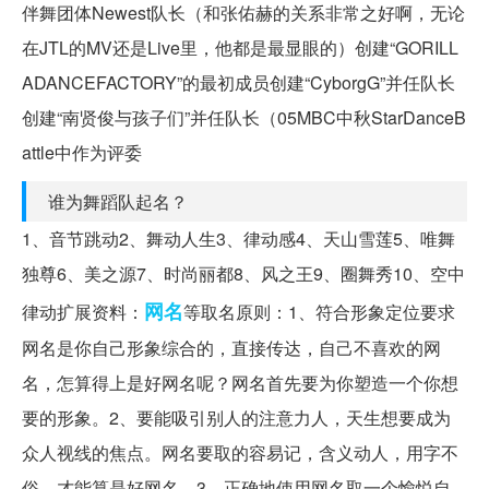
伴舞团体Newest队长（和张佑赫的关系非常之好啊，无论
在JTL的MV还是Live里，他都是最显眼的）创建“GORILL
ADANCEFACTORY”的最初成员创建“CyborgG”并任队长
创建“南贤俊与孩子们”并任队长（05MBC中秋StarDanceB
attle中作为评委
谁为舞蹈队起名？
1、音节跳动2、舞动人生3、律动感4、天山雪莲5、唯舞
独尊6、美之源7、时尚丽都8、风之王9、圈舞秀10、空中
网名
律动扩展资料：
等取名原则：1、符合形象定位要求
网名是你自己形象综合的，直接传达，自己不喜欢的网
名，怎算得上是好网名呢？网名首先要为你塑造一个你想
要的形象。2、要能吸引别人的注意力人，天生想要成为
众人视线的焦点。网名要取的容易记，含义动人，用字不
俗，才能算是好网名。3、正确地使用网名取一个愉悦自