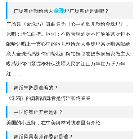
金珠
广场舞蹈献给亲人
玛广场舞蹈是谁唱？
广场舞《金珠玛》舞曲名为《心中的歌儿献给金珠玛》，
原唱：泽仁曲措。歌词：不敬青稞酒呀不打酥油茶呀也不
献哈达唱上一支心中的歌儿献给亲人金珠玛索呀啦索献给
亲人金珠玛感谢你们帮我们解锁链哎农奴翻身当家做主人
哎感谢你们紧握枪杆保边疆人民的江山万年红万呀万年
红……
舞蹈朱鹮是谁编的？
《朱鹮》的舞蹈编舞者是何滔和佟睿睿
中国好舞蹈罗素是谁？
美国的小丑舞，在中美舞林对抗赛里有介绍
舞蹈风暴老师评委都是谁？