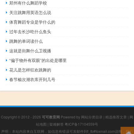
郑州有什么舞蹈学校
关注跳舞用英语怎么说
体育舞蹈专业是学什么的
过年去长沙吃什么鱼头
跳舞的单词读什么
这就是街舞什么卫视播
“偏于物外有双眼”的出处是哪里
花儿是怎样狂欢跳舞的
春节榆次潮衣库开到几号
Copyright © 2012 - 2026
可可教育网
Powered by
网站分类目录
|
精选推荐文章
|
网
站地图
|
疑难解答
粤ICP备17104559号
声明：本站内容来自互联网，如信息有错误可发邮件到f_fb#foxmail.com说明，我们