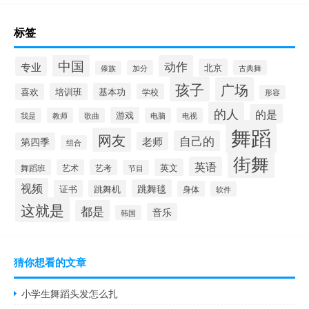
标签
中国
动作
专业
北京
加分
古典舞
傣族
孩子
广场
培训班
基本功
喜欢
学校
形容
的人
的是
游戏
教师
歌曲
电脑
电视
我是
舞蹈
网友
自己的
老师
第四季
组合
街舞
英语
英文
舞蹈班
艺术
艺考
节目
视频
跳舞毯
证书
跳舞机
身体
软件
这就是
都是
音乐
韩国
猜你想看的文章
小学生舞蹈头发怎么扎