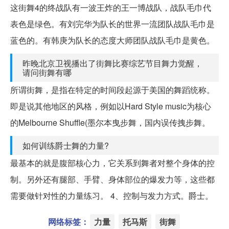
这街舞4的终战队有一波王炸的王一博战队，战队毛巾代
表色是绿色。有刘完华为队长的世界一流团队战队毛巾是
蓝色的。有韩庚为队长的态度大师团队战队毛巾是黄色。
昨晚北京卫视播出了街舞比赛综艺节目舞力觉醒，
请问街舞有哪
所谓街舞，是指在特定的时间段起源于美国的舞蹈统称。
即是说其他地区的风格，例如以Hard Style music为核心
的Melbourne Shuffle(墨尔本曳步舞，国内误传拽步舞。
如何训练爵士舞的力量?
最基本的就是腹部核心力，它关系到舞者对整个身体的控
制。另外还有腿部、手臂、身体部位的爆发力等，这些都
需要做针对性的力量练习。 4、控制与发力方式。爵士。
网络标签：
力量
托马斯
街舞