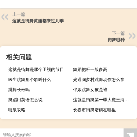
上一篇
这就是街舞黄潇都来过几季
下一篇
街舞哪种
相关问题
这就是街舞是哪个卫视的节目
舞蹈把杆一般多高
医生跳舞那个歌叫什么
光遇圆梦村跳舞动作怎么拿
跳舞长寿吗
伴娘跳舞女孩是谁
舞蹈用英语怎么说
这就是街舞第一季大魔王海选是第几集
喷泉攻略
长春市街舞培训在哪里
☚