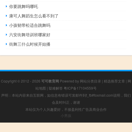
你要跳舞吗哪吒
康可人舞蹈生怎么看不到了
小孩韧带松适合跳舞吗
六安街舞培训班哪家好
街舞三什么时候开始播
Copyright © 2012 - 2026
可可教育网
Powered by
网站分类目录
|
精选推荐文章
|
网
站地图
|
疑难解答
粤ICP备17104559号
声明：本站内容来自互联网，如信息有错误可发邮件到f_fb#foxmail.com说明，我们
会及时纠正，谢谢
本站仅为个人兴趣爱好，不接盈利性广告及商业合作
小男孩