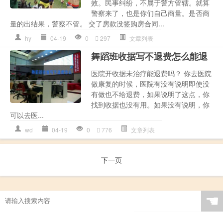
效。民事纠纷，不属于警方管辖。就算
警察来了，也是你们自己商量。是否商
量的出结果，警察不管。 交了房款没签购房合同...
hy
04-19
0
297
文章列表
舞蹈班收据写不退费怎么能退
医院开收据未治疗能退费吗？ 你去医院
做康复的时候，医院有没有说明即使没
有做也不给退费，如果说明了这点，你
找到收据也没有用。如果没有说明，你
可以去医...
wd
04-19
0
776
文章列表
下一页
☚