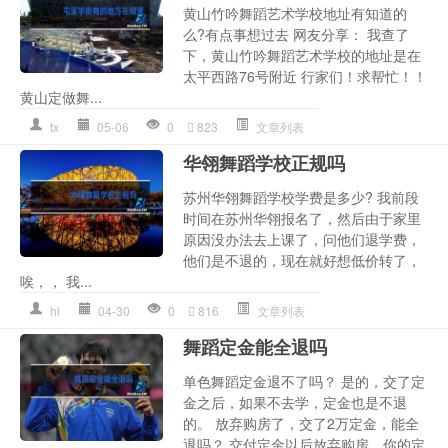
黄山竹吟舞蹈艺术学校地址有知道的
么?有点事想过去 网友分享： 我查了
下，黄山竹吟舞蹈艺术学校的地址是在
太平西路76号附近 行家们！求帮忙！！
黄山定做舞...
tx
05-06
0
823
文章列表
华翎舞蹈学校正规吗
苏州华翎舞蹈学校学费是多少? 我前段
时间在苏州华翎报名了，然后由于家里
原因没办法去上课了，问他们退学费，
他们是不退的，现在就好想低价转了，
唉，， 我...
hl
04-30
0
816
文章列表
舞蹈定金能全退吗
单色舞蹈定金退不了吗？ 是的，交了定
金之后，如果不去学，定金也是不退
的。 放弃购房了，交了2万定金，能全
退吗？ 交付定金以后放弃购房，你的定