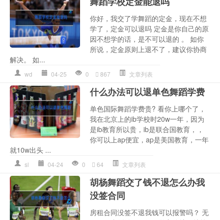
舞蹈学校定金能退吗
你好，我交了学舞蹈的定金，现在不想
学了，定金可以退吗 定金是你自己的原
因不想学的话，是不可以退的 。 如你
所说，定金原则上退不了，建议你协商
解决。 如...
wd
04-25
0
867
文章列表
什么办法可以退单色舞蹈学费
单色国际舞蹈学费贵? 看你上哪个了，
我在北京上的ib学校时20w一年，因为
是ib教育所以贵，ib是联合国教育，，
你可以上ap便宜，ap是美国教育，一年
就10w出头 ...
sl
04-24
0
64
文章列表
胡杨舞蹈交了钱不退怎么办我
没签合同
房租合同没签不退我钱可以报警吗？ 无