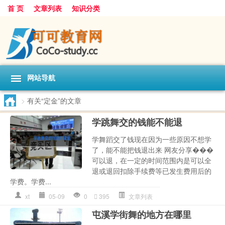
首 页
文章列表
知识分类
网站导航
>
有关“定金”的文章
学跳舞交的钱能不能退
学舞蹈交了钱现在因为一些原因不想学
了，能不能把钱退出来 网友分享���
可以退，在一定的时间范围内是可以全
退或退回扣除手续费等已发生费用后的
学费。学费...
xt
05-09
0
395
文章列表
屯溪学街舞的地方在哪里