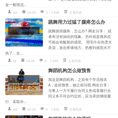
金一般情况...
wd
04-26
0
936
文章列表
跳舞用力过猛了腿疼怎么办
跳舞跳得腿疼，怎么办? 网友分享： 或
者有没有抽痉的现象。另外就是痛风也
可能会有酸胀的感觉。 用毛巾在热烫水
弄湿，放在疼痛地方。热敷到感觉水不
热了，在...
tw
04-26
0
309
文章列表
舞蹈机构怎么做预售
我这是舞蹈机构，之前有个学员报名
A，提前预售，她之前问我 网友分享：
当事人一方不履行合同义务或者履行合
同义务不符合约定的，应当承担继续履
行、采取补...
wd
04-25
0
855
文章列表