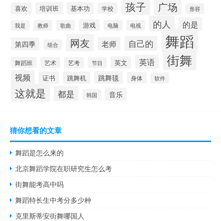
孩子
广场
培训班
基本功
喜欢
学校
形容
的人
的是
游戏
教师
歌曲
电脑
电视
我是
舞蹈
网友
自己的
老师
第四季
组合
街舞
英语
英文
舞蹈班
艺术
艺考
节目
视频
跳舞毯
证书
跳舞机
身体
软件
这就是
都是
音乐
韩国
猜你想看的文章
舞蹈是怎么来的
北京舞蹈学院在职研究生怎么考
街舞能考高中吗
舞蹈特长生中考分多少种
克里斯蒂安街舞哪国人