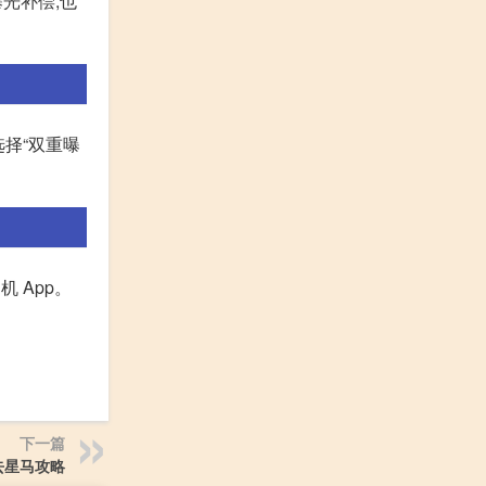
光补偿,也
选择“双重曝
 App。
下一篇
去星马攻略