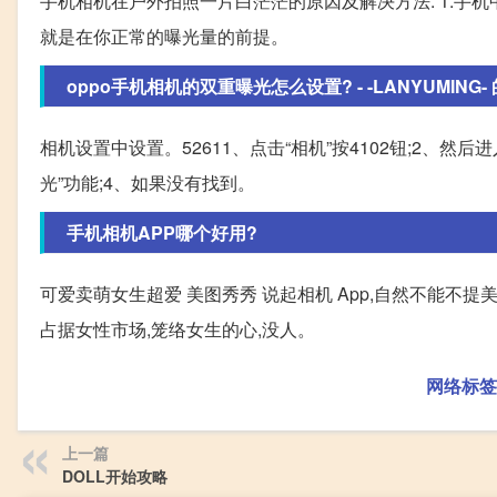
手机相机在户外拍照一片白茫茫的原因及解决方法: 1.手机
就是在你正常的曝光量的前提。
oppo手机相机的双重曝光怎么设置? - -LANYUMING-
相机设置中设置。52611、点击“相机”按4102钮;2、然
光”功能;4、如果没有找到。
手机相机APP哪个好用?
可爱卖萌女生超爱 美图秀秀 说起相机 App,自然不能不
占据女性市场,笼络女生的心,没人。
网络标签
上一篇
DOLL开始攻略