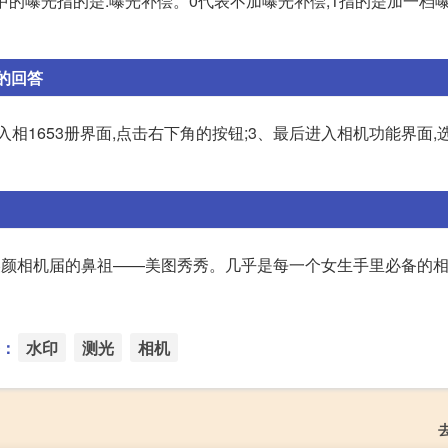
中的曝光指的是:曝光补偿。0代表不加曝光补偿,1指的是加一档曝
 的回答
后进入相1653册界面,点击右下角的按钮;3、最后进入相机功能界面,
提美颜相机届的鼻祖——美图秀秀。几乎是每一个女生手里必备的相机
：
水印
测光
相机