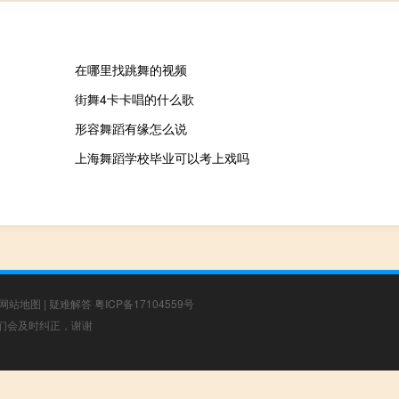
在哪里找跳舞的视频
街舞4卡卡唱的什么歌
形容舞蹈有缘怎么说
上海舞蹈学校毕业可以考上戏吗
网站地图
|
疑难解答
粤ICP备17104559号
，我们会及时纠正，谢谢