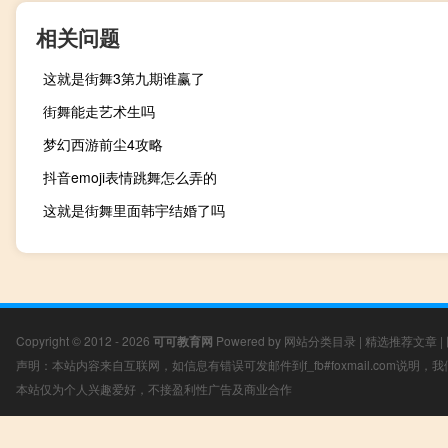
相关问题
这就是街舞3第九期谁赢了
街舞能走艺术生吗
梦幻西游前尘4攻略
抖音emoji表情跳舞怎么弄的
这就是街舞里面韩宇结婚了吗
Copyright © 2012 - 2026
可可教育网
Powered by
网站分类目录
|
精选推荐文章
|
声明：本站内容来自互联网，如信息有错误可发邮件到f_fb#foxmail.com说明
本站仅为个人兴趣爱好，不接盈利性广告及商业合作