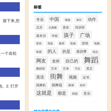
标签
中国
动作
专业
加分
 接下来,您
傣族
北京
培训班
喜欢
古典舞
孩子
广场
基本功
学校
游戏
教师
歌曲
电脑
形容
我是
的人
的是
第四季
电视
组合
般是一个齿轮
舞蹈
网友
自己的
老师
英文
舞蹈班
艺术
艺考
节目
街舞
英语
视频
证书
跳舞毯
跳舞机
身体
软件
。2. 打开
这就是
都是
音乐
韩国