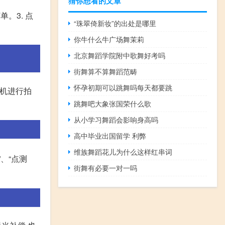
猜你想看的文章
单。3. 点
“珠翠倚新妆”的出处是哪里
你牛什么牛广场舞茉莉
北京舞蹈学院附中歌舞好考吗
街舞算不算舞蹈范畴
怀孕初期可以跳舞吗每天都要跳
相机进行拍
跳舞吧大象张国荣什么歌
从小学习舞蹈会影响身高吗
高中毕业出国留学 利弊
维族舞蹈花儿为什么这样红串词
、“点测
街舞有必要一对一吗